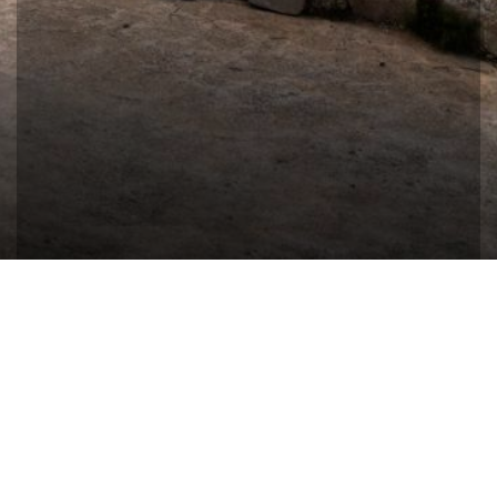
이용약관
｜
개인정보취급방침
COMPANY
아침휴플러스 │
OWNER
오재남
BUSINESS LISENCE
│
TEL
010-5019-8204
835-10-00991